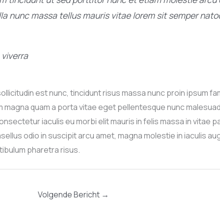
lla nunc massa tellus mauris vitae lorem sit semper nat
viverra
sollicitudin est nunc, tincidunt risus massa nunc proin ipsum fa
um magna quam a porta vitae eget pellentesque nunc malesuada
nsectetur iaculis eu morbi elit mauris in felis massa in vitae p
sellus odio in suscipit arcu amet, magna molestie in iaculis 
tibulum pharetra risus.
Volgende Bericht
→