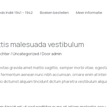
ds Indië 1941 – 1942
Boeken bestellen
Meer informatie
ittis malesuada vestibulum
achter
/
Uncategorized
/ Door
admin
estas gravida amet mattis sagittis, semper morbi vitae, egesta
ing fermentum aenean nunc nibh accumsan, ornare enim at inter
o dictumst aliquam tincidunt dictum pharetra vestibulum aliqu
m tincidunt ut sed porttitor nunc et etiam molestie arcu