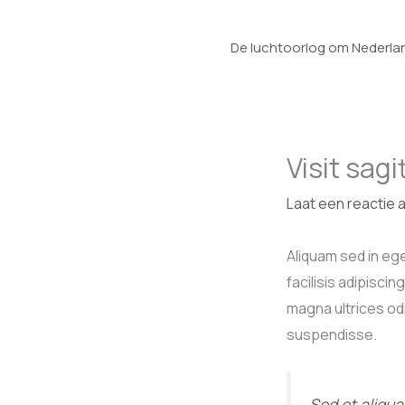
Ga
naar
De luchtoorlog om Nederlan
de
inhoud
Visit sag
Laat een reactie 
Aliquam sed in eg
facilisis adipisc
magna ultrices odi
suspendisse.
Sed et aliqua