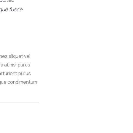
oque fusce
mes aliquet vel
 at nisi purus
arturient purus
augue condimentum